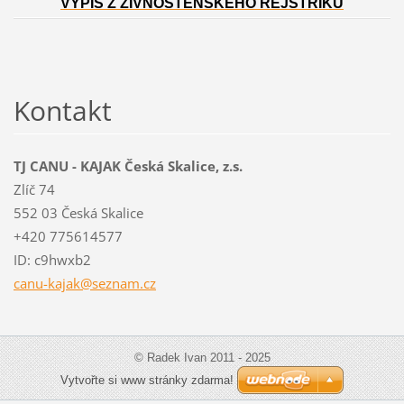
VÝPIS Z ŽIVNOSTENSKÉHO REJSTŘÍKU
Kontakt
TJ CANU - KAJAK Česká Skalice, z.s.
Zlíč 74
552 03 Česká Skalice
+420 775614577
ID: c9hwxb2
canu-kaj
ak@sezna
m.cz
© Radek Ivan 2011 - 2025
Vytvořte si www stránky zdarma!