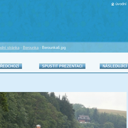
úvodní 
dní stránka
-
Berounka
-
Berounka6.jpg
ŘEDCHOZÍ
SPUSTIT PREZENTACI
NÁSLEDUJÍCÍ