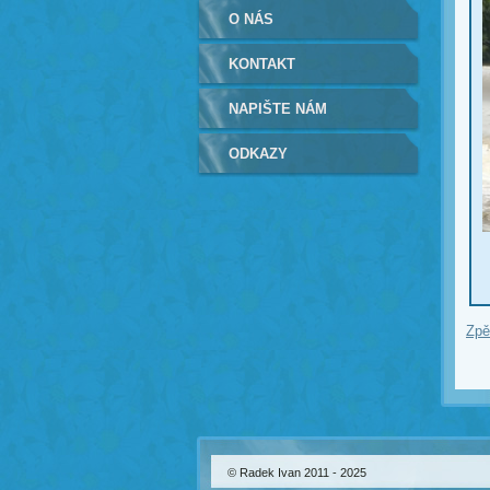
O NÁS
KONTAKT
NAPIŠTE NÁM
ODKAZY
Zpě
© Radek Ivan 2011 - 2025