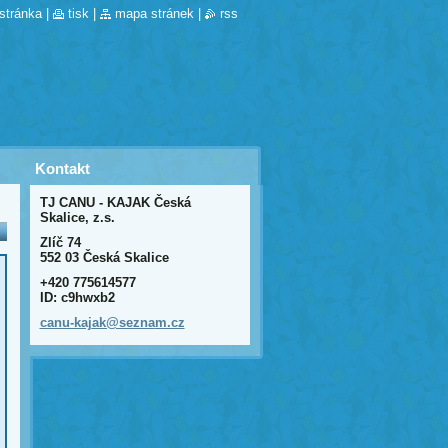
stránka
|
tisk
|
mapa stránek
|
rss
Kontakt
TJ CANU - KAJAK Česká
Skalice, z.s.
Zlíč 74
552 03 Česká Skalice
+420 775614577
ID: c9hwxb2
canu-kaj
ak@sezna
m.cz