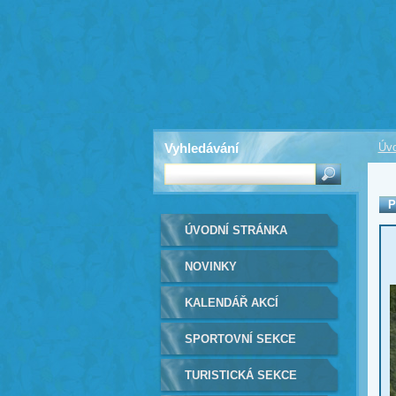
Vyhledávání
Úvo
P
ÚVODNÍ STRÁNKA
NOVINKY
KALENDÁŘ AKCÍ
SPORTOVNÍ SEKCE
TURISTICKÁ SEKCE