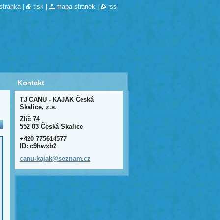
stránka
|
tisk
|
mapa stránek
|
rss
Kontakt
TJ CANU - KAJAK Česká
Skalice, z.s.
Zlíč 74
552 03 Česká Skalice
+420 775614577
ID: c9hwxb2
canu-kaj
ak@sezna
m.cz