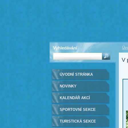
Vyhledávání
Úvo
V 
ÚVODNÍ STRÁNKA
NOVINKY
KALENDÁŘ AKCÍ
SPORTOVNÍ SEKCE
TURISTICKÁ SEKCE