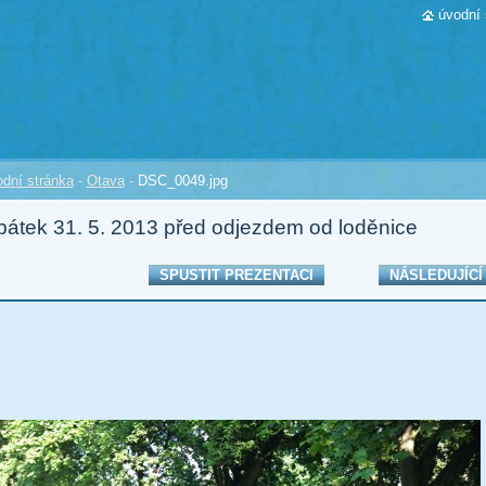
úvodní 
dní stránka
-
Otava
-
DSC_0049.jpg
pátek 31. 5. 2013 před odjezdem od loděnice
SPUSTIT PREZENTACI
NÁSLEDUJÍCÍ