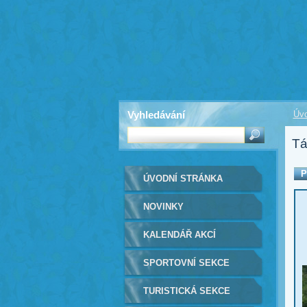
Vyhledávání
Úvo
Tá
P
ÚVODNÍ STRÁNKA
NOVINKY
KALENDÁŘ AKCÍ
SPORTOVNÍ SEKCE
TURISTICKÁ SEKCE