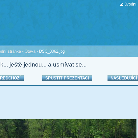
úvodní 
dní stránka
-
Otava
-
DSC_0062.jpg
k... ještě jednou... a usmívat se...
ŘEDCHOZÍ
SPUSTIT PREZENTACI
NÁSLEDUJÍCÍ