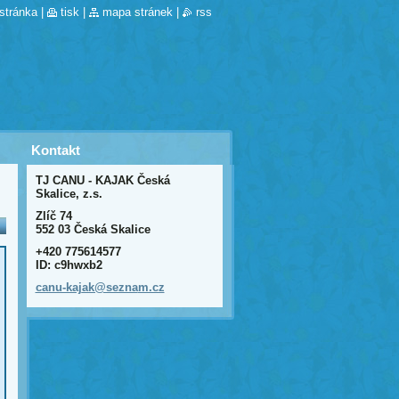
stránka
|
tisk
|
mapa stránek
|
rss
Kontakt
TJ CANU - KAJAK Česká
Skalice, z.s.
Zlíč 74
552 03 Česká Skalice
+420 775614577
ID: c9hwxb2
canu-kaj
ak@sezna
m.cz