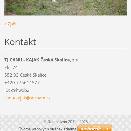
« Zpět
Kontakt
TJ CANU - KAJAK Česká Skalice, z.s.
Zlíč 74
552 03 Česká Skalice
+420 775614577
ID: c9hwxb2
canu-kaj
ak@sezna
m.cz
© Radek Ivan 2011 - 2025
Tvorba webových stránek zdarma