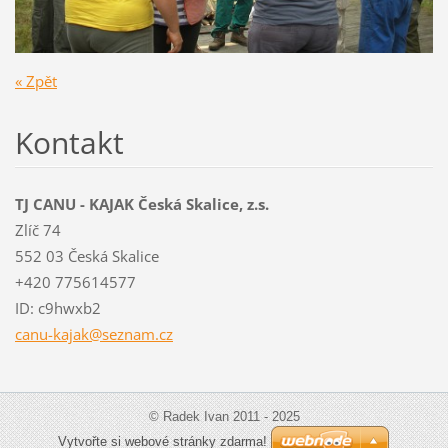
« Zpět
Kontakt
TJ CANU - KAJAK Česká Skalice, z.s.
Zlíč 74
552 03 Česká Skalice
+420 775614577
ID: c9hwxb2
canu-kaj
ak@sezna
m.cz
© Radek Ivan 2011 - 2025
Vytvořte si webové stránky zdarma!