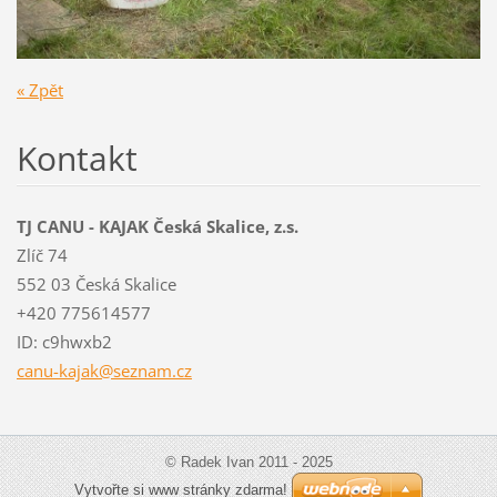
« Zpět
Kontakt
TJ CANU - KAJAK Česká Skalice, z.s.
Zlíč 74
552 03 Česká Skalice
+420 775614577
ID: c9hwxb2
canu-kaj
ak@sezna
m.cz
© Radek Ivan 2011 - 2025
Vytvořte si www stránky zdarma!