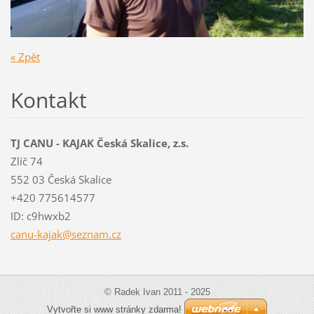
« Zpět
Kontakt
TJ CANU - KAJAK Česká Skalice, z.s.
Zlíč 74
552 03 Česká Skalice
+420 775614577
ID: c9hwxb2
canu-kaj
ak@sezna
m.cz
© Radek Ivan 2011 - 2025
Vytvořte si www stránky zdarma!