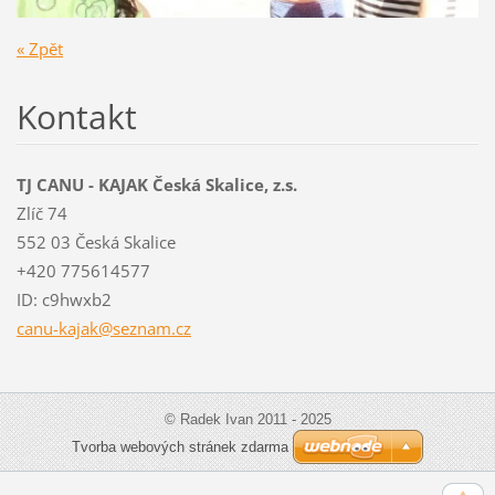
« Zpět
Kontakt
TJ CANU - KAJAK Česká Skalice, z.s.
Zlíč 74
552 03 Česká Skalice
+420 775614577
ID: c9hwxb2
canu-kaj
ak@sezna
m.cz
© Radek Ivan 2011 - 2025
Tvorba webových stránek zdarma