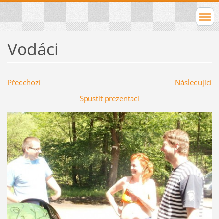
Vodáci
Předchozí
Následující
Spustit prezentaci