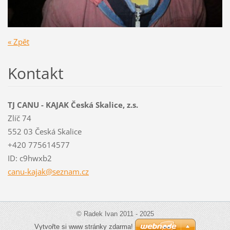
« Zpět
Kontakt
TJ CANU - KAJAK Česká Skalice, z.s.
Zlíč 74
552 03 Česká Skalice
+420 775614577
ID: c9hwxb2
canu-kaj
ak@sezna
m.cz
© Radek Ivan 2011 - 2025
Vytvořte si www stránky zdarma!