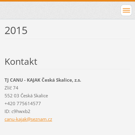
2015
Kontakt
TJ CANU - KAJAK Česká Skalice, z.s.
Zlíč 74
552 03 Česká Skalice
+420 775614577
ID: c9hwxb2
canu-kaj
ak@sezna
m.cz