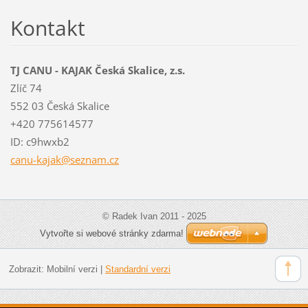
Kontakt
TJ CANU - KAJAK Česká Skalice, z.s.
Zlíč 74
552 03 Česká Skalice
+420 775614577
ID: c9hwxb2
canu-kaj
ak@sezna
m.cz
© Radek Ivan 2011 - 2025
Vytvořte si webové stránky zdarma!
Zobrazit:
Mobilní verzi
|
Standardní verzi