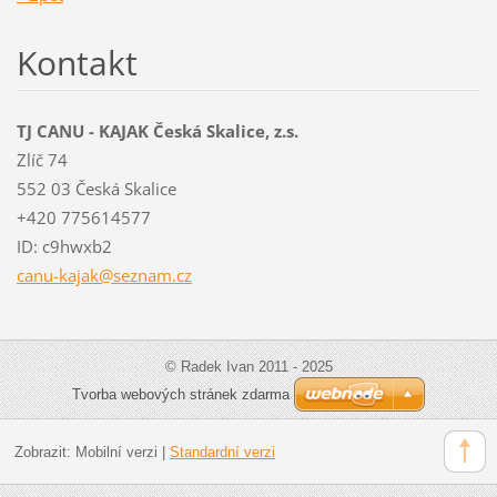
Kontakt
TJ CANU - KAJAK Česká Skalice, z.s.
Zlíč 74
552 03 Česká Skalice
+420 775614577
ID: c9hwxb2
canu-kaj
ak@sezna
m.cz
© Radek Ivan 2011 - 2025
Tvorba webových stránek zdarma
Zobrazit:
Mobilní verzi
|
Standardní verzi