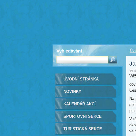
Vyhledávání
Úvo
Ja
19.0
Váž
ÚVODNÍ STRÁNKA
dov
Čes
NOVINKY
Na 
KALENDÁŘ AKCÍ
spl
pití
SPORTOVNÍ SEKCE
V r
oko
TURISTICKÁ SEKCE
vel