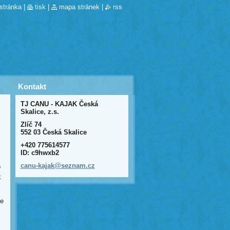
stránka
|
tisk
|
mapa stránek
|
rss
Kontakt
TJ CANU - KAJAK Česká
Skalice, z.s.
Zlíč 74
552 03 Česká Skalice
+420 775614577
ID: c9hwxb2
canu-kaj
ak@sezna
m.cz
o
k
ce