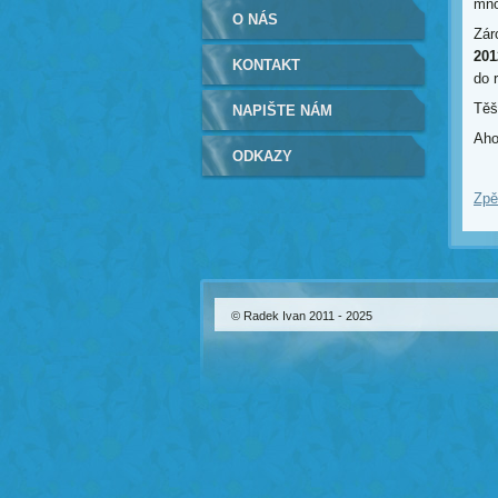
mno
O NÁS
Zár
20
KONTAKT
do 
Těš
NAPIŠTE NÁM
Aho
ODKAZY
Zpě
© Radek Ivan 2011 - 2025