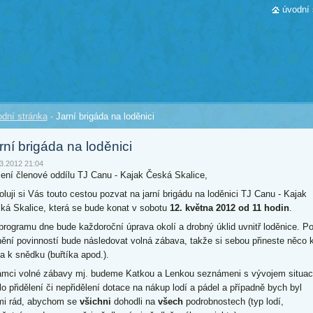
úvodní 
dní stránka
-
Jarní brigáda na loděnici
rní brigáda na loděnici
3.2012 21:04
ení členové oddílu TJ Canu - Kajak Česká Skalice,
oluji si Vás touto cestou pozvat na jarní brigádu na loděnici TJ Canu - Kajak
ká Skalice, která se bude konat v sobotu
12. května 2012 od 11 hodin
.
programu dne bude každoroční úprava okolí a drobný úklid uvnitř loděnice. P
nění povinností bude následovat volná zábava, takže si sebou přineste něco 
 a k snědku (buřtíka apod.).
ámci volné zábavy mj. budeme Katkou a Lenkou seznámeni s vývojem situa
lo přidělení či nepřidělení dotace na nákup lodí a pádel a případně bych byl
mi rád, abychom se
všichni
dohodli na
všech
podrobnostech (typ lodí,