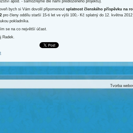
žství apod. - samozřejmě dle námi předloženého projektu).
oveň bych si Vám dovolil připomenout
splatnost členského příspěvku na ro
12
pro členy oddílu starší 15-ti let ve výši 100,- Kč splatný do 12. května 2012
rukou pokladníka.
ím se na co největší účast.
j Radek.
t
Tvorba webo