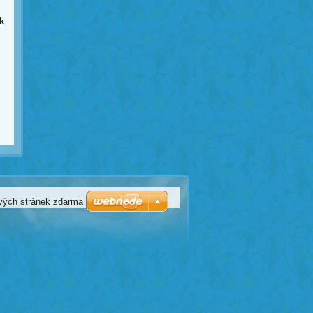
k
vých stránek zdarma