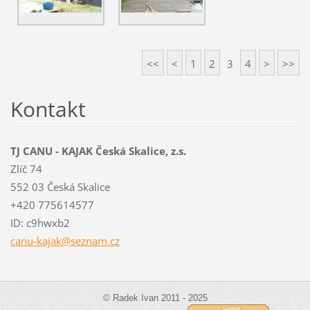
<<
<
1
2
3
4
>
>>
Kontakt
TJ CANU - KAJAK Česká Skalice, z.s.
Zlíč 74
552 03 Česká Skalice
+420 775614577
ID: c9hwxb2
canu-kaj
ak@sezna
m.cz
© Radek Ivan 2011 - 2025