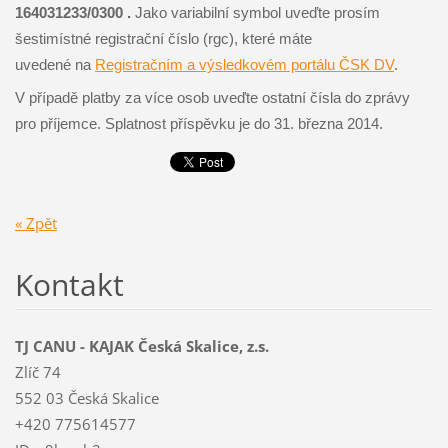
164031233/0300
.
Jako variabilní symbol uveďte prosím
šestimístné registrační číslo (rgc), které máte
uvedené na
Registračním a výsledkovém portálu ČSK DV
.
V případě platby za více osob uveďte ostatní čísla do zprávy
pro příjemce. Splatnost příspěvku je do 31. března 2014.
« Zpět
Kontakt
TJ CANU - KAJAK Česká Skalice, z.s.
Zlíč 74
552 03 Česká Skalice
+420 775614577