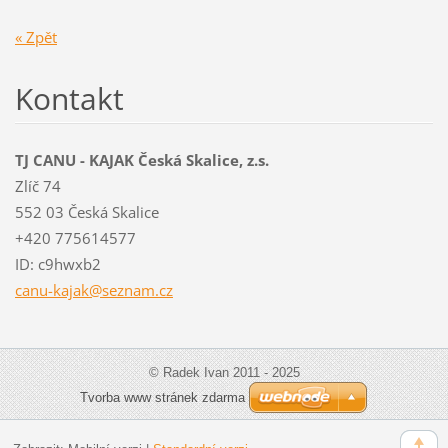
« Zpět
Kontakt
TJ CANU - KAJAK Česká Skalice, z.s.
Zlíč 74
552 03 Česká Skalice
+420 775614577
ID: c9hwxb2
canu-kaj
ak@sezna
m.cz
© Radek Ivan 2011 - 2025
Tvorba www stránek zdarma