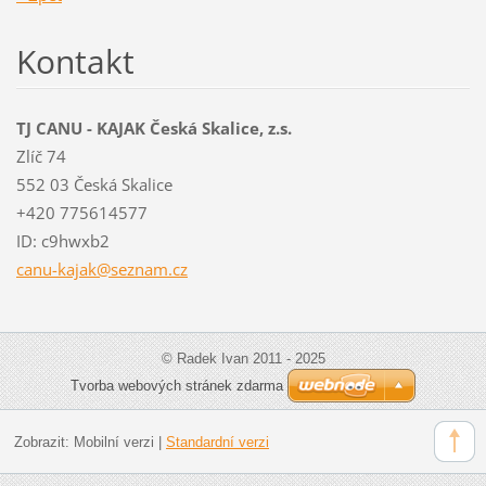
Kontakt
TJ CANU - KAJAK Česká Skalice, z.s.
Zlíč 74
552 03 Česká Skalice
+420 775614577
ID: c9hwxb2
canu-kaj
ak@sezna
m.cz
© Radek Ivan 2011 - 2025
Tvorba webových stránek zdarma
Zobrazit:
Mobilní verzi
|
Standardní verzi