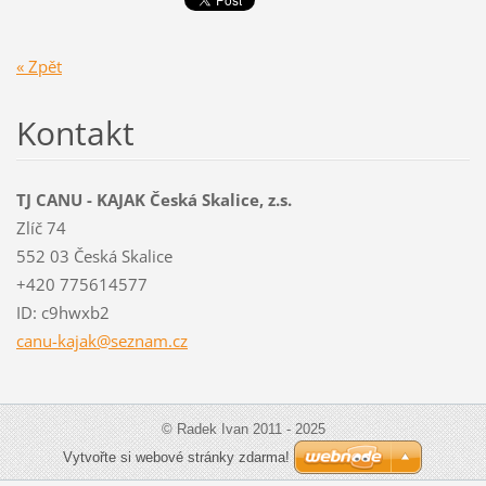
« Zpět
Kontakt
TJ CANU - KAJAK Česká Skalice, z.s.
Zlíč 74
552 03 Česká Skalice
+420 775614577
ID: c9hwxb2
canu-kaj
ak@sezna
m.cz
© Radek Ivan 2011 - 2025
Vytvořte si webové stránky zdarma!