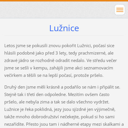
Lužnice
Letos jsme se pokusili znovu pokořit Lužnici, počasí sice
hlásili podobné jako před 3 lety, tedy prachmizerné, ale
zdravé jádro se rozhodně odradit nedalo. Ve středu večer
jsme se sešli v kempu, zahájili jsme akci seznamovacím
večírkem a těšili se na lepší počasí, protože pršelo.
Druhý den jsme měli krásně a podařilo se nám i připálit se.
Stejně tak i třetí den odpoledne. Mezitím ovšem často
pršelo, ale nebyla zima a tak se dalo všechno vydržet.
Lužnice je řeka poklidná, jezy jsou sjízdné jen výjimečně,
takže mnoho dobrodružství nečekejte, pokud si ho sami
nezařídíte. Přesto jsou tam i nádherné etapy mezi skalkami a