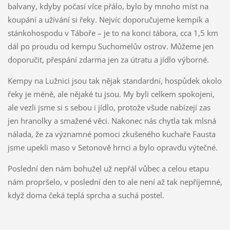
balvany, kdyby počasí více přálo, bylo by mnoho míst na
koupání a užívání si řeky. Nejvíc doporučujeme kempík a
stánkohospodu v Táboře – je to na konci tábora, cca 1,5 km
dál po proudu od kempu Suchomelův ostrov. Můžeme jen
doporučit, přespání zdarma jen za útratu a jídlo výborné.
Kempy na Lužnici jsou tak nějak standardní, hospůdek okolo
řeky je méně, ale nějaké tu jsou. My byli celkem spokojeni,
ale vezli jsme si s sebou i jídlo, protože všude nabízejí zas
jen hranolky a smažené věci. Nakonec nás chytla tak mlsná
nálada, že za významné pomoci zkušeného kuchaře Fausta
jsme upekli maso v Setonově hrnci a bylo opravdu výtečné.
Poslední den nám bohužel už nepřál vůbec a celou etapu
nám propršelo, v poslední den to ale není až tak nepříjemné,
když doma čeká teplá sprcha a suchá postel.