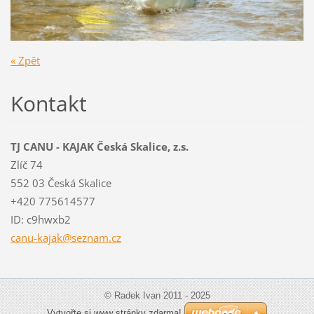
« Zpět
Kontakt
TJ CANU - KAJAK Česká Skalice, z.s.
Zlíč 74
552 03 Česká Skalice
+420 775614577
ID: c9hwxb2
canu-kaj
ak@sezna
m.cz
© Radek Ivan 2011 - 2025
Vytvořte si www stránky zdarma!