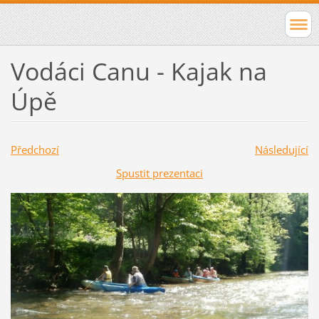
Vodáci Canu - Kajak na
Úpě
Předchozí
Následující
Spustit prezentaci