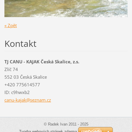
« Zpět
Kontakt
TJ CANU - KAJAK Česká Skalice, z.s.
Zlíč 74
552 03 Česká Skalice
+420 775614577
ID: c9hwxb2
canu-kaj
ak@sezna
m.cz
© Radek Ivan 2011 - 2025
Tvorba webových stránek zdarma