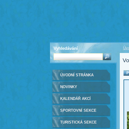
Vyhledávání
Úvo
Vo
P
ÚVODNÍ STRÁNKA
NOVINKY
KALENDÁŘ AKCÍ
SPORTOVNÍ SEKCE
TURISTICKÁ SEKCE