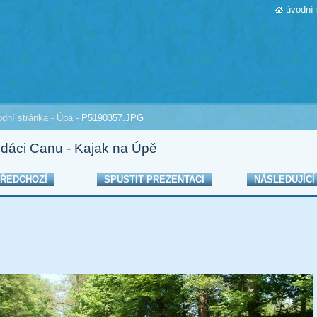
úvodní 
dní stránka
-
Úpa
-
P5190357.JPG
dáci Canu - Kajak na Úpě
ŘEDCHOZÍ
SPUSTIT PREZENTACI
NÁSLEDUJÍCÍ