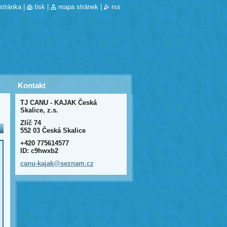
stránka
|
tisk
|
mapa stránek
|
rss
Kontakt
TJ CANU - KAJAK Česká
Skalice, z.s.
Zlíč 74
552 03 Česká Skalice
+420 775614577
ID: c9hwxb2
canu-kaj
ak@sezna
m.cz