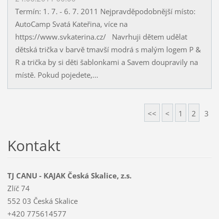
Termín: 1. 7. - 6. 7. 2011 Nejpravděpodobnější místo:
AutoCamp Svatá Kateřina, více na
https://www.svkaterina.cz/ Navrhuji dětem udělat
dětská trička v barvě tmavší modrá s malým logem P &
R a trička by si děti šablonkami a Savem doupravily na
místě. Pokud pojedete,...
<<
<
1
2
3
Kontakt
TJ CANU - KAJAK Česká Skalice, z.s.
Zlíč 74
552 03 Česká Skalice
+420 775614577