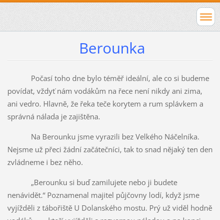
Berounka
Počasí toho dne bylo téměř ideální, ale co si budeme
povídat, vždyť nám vodákům na řece není nikdy ani zima,
ani vedro. Hlavně, že řeka teče korytem a rum splávkem a
správná nálada je zajištěna.
Na Berounku jsme vyrazili bez Velkého Náčelníka.
Nejsme už přeci žádní začátečníci, tak to snad nějaký ten den
zvládneme i bez něho.
„Berounku si buď zamilujete nebo ji budete
nenávidět.“ Poznamenal majitel půjčovny lodí, když jsme
vyjížděli z tábořiště U Dolanského mostu. Prý už viděl hodně