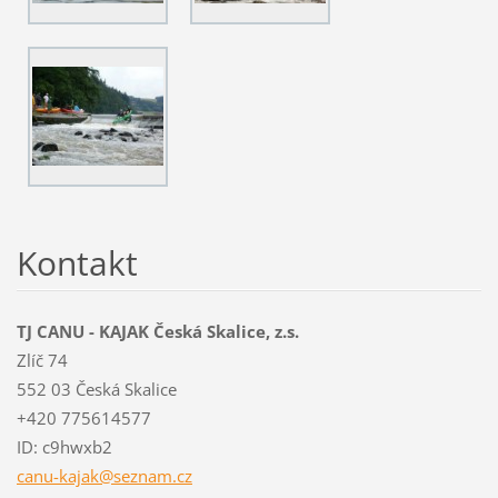
Kontakt
TJ CANU - KAJAK Česká Skalice, z.s.
Zlíč 74
552 03 Česká Skalice
+420 775614577
ID: c9hwxb2
canu-kaj
ak@sezna
m.cz