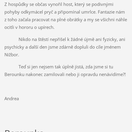
Z hospůdky se občas vynořil host, který se podivnými
pohyby odkymácel pryč a připomínal umrlce. Fantazie nám
z toho začala pracovat na plné obrátky a my se všichni náhle
ocitli v hororu o upírech.
Nikdo na štěstí nepřišel k žádné újmě ani fyzicky, ani
psychicky a další den jsme zdárně dopluli do cíle jménem
Nižbor.
Teď si jen nejsem tak úplně jistá, zda jsme si tu
Berounku nakonec zamilovali nebo ji opravdu nenávidíme?!
Andrea