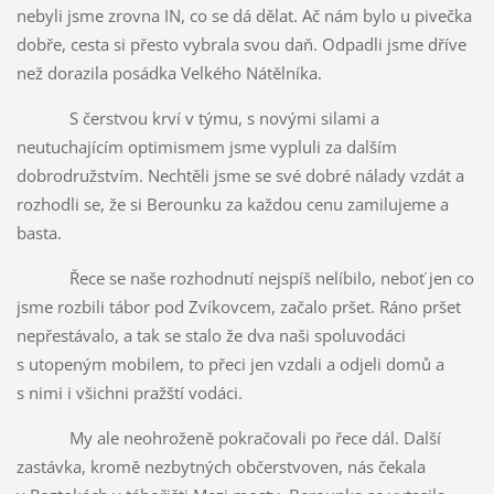
nebyli jsme zrovna IN, co se dá dělat. Ač nám bylo u pivečka
dobře, cesta si přesto vybrala svou daň. Odpadli jsme dříve
než dorazila posádka Velkého Nátělníka.
S čerstvou krví v týmu, s novými silami a
neutuchajícím optimismem jsme vypluli za dalším
dobrodružstvím. Nechtěli jsme se své dobré nálady vzdát a
rozhodli se, že si Berounku za každou cenu zamilujeme a
basta.
Řece se naše rozhodnutí nejspíš nelíbilo, neboť jen co
jsme rozbili tábor pod Zvíkovcem, začalo pršet. Ráno pršet
nepřestávalo, a tak se stalo že dva naši spoluvodáci
s utopeným mobilem, to přeci jen vzdali a odjeli domů a
s nimi i všichni pražští vodáci.
My ale neohroženě pokračovali po řece dál. Další
zastávka, kromě nezbytných občerstvoven, nás čekala