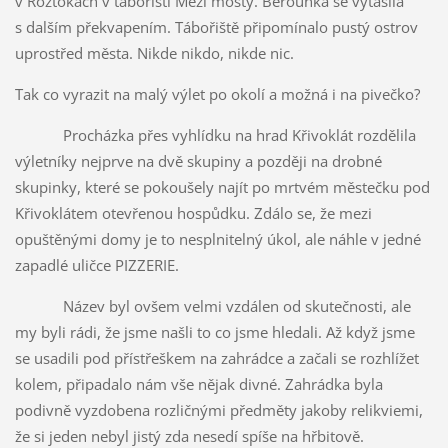
v Roztokách v tábořišti Mezi mosty. Berounka se vytasila
s dalším překvapením. Tábořiště připomínalo pustý ostrov
uprostřed města. Nikde nikdo, nikde nic.
Tak co vyrazit na malý výlet po okolí a možná i na pivečko?
Procházka přes vyhlídku na hrad Křivoklát rozdělila
výletníky nejprve na dvě skupiny a později na drobné
skupinky, které se pokoušely najít po mrtvém městečku pod
Křivoklátem otevřenou hospůdku. Zdálo se, že mezi
opuštěnými domy je to nesplnitelný úkol, ale náhle v jedné
zapadlé uličce PIZZERIE.
Název byl ovšem velmi vzdálen od skutečnosti, ale
my byli rádi, že jsme našli to co jsme hledali. Až když jsme
se usadili pod přístřeškem na zahrádce a začali se rozhlížet
kolem, připadalo nám vše nějak divné. Zahrádka byla
podivně vyzdobena rozličnými předměty jakoby relikviemi,
že si jeden nebyl jistý zda nesedí spíše na hřbitově.