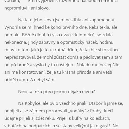
vodáků, kteří vyjížděli s rozvernou náladou a na konci
nepromluvili ani slovo.
Na tato jeho slova jsem nestihla ani zapomenout.
Vynořila se mi hned ke konci prvního dne. Řeka tekla, ale
pomalu. Běžně dlouhá trasa dvacet kilometrů, se zdála
nekonečná. Jindy zábavný a optimistický háček, hodinu
mluvil o tom jaká je to ukrutná dřina, že takhle si to vůbec
nepředstavoval, že mohl zůstat doma a pádlovat sem a tam
po přehradě a vyšlo by to nastejno. Náladu mu nezlepšilo
ani mé konstatování, že je tu krásná příroda a ani větší
příděl rumu. A nebyl sám!
Není ta řeka přeci jenom nějaká divná?
Na Kobylce, ale bylo všechno jinak. Utábořili jsme se,
popíjeli a se zájmem pozorovali „vodáky“ z Prahy, kteří
údajně přijeli sjíždět řeku. Přijeli s kufry na kolečkách,
v botách na podpatcích a se stany velkými jako garáž. No