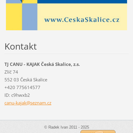
Kontakt
TJ CANU - KAJAK Česká Skalice, z.s.
Zlíč 74
552 03 Česká Skalice
+420 775614577
ID: c9hwxb2
canu-kaj
ak@sezna
m.cz
© Radek Ivan 2011 - 2025