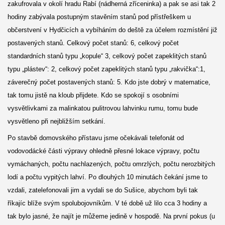
zakufrovala v okolí hradu Rabí (nádherná zříceninka) a pak se asi tak 2
hodiny zabývala postupným stavěním stanů pod přístřeškem u
občerstvení v Hydčicích a vybíháním do deště za účelem rozmístění již
postavených stanů. Celkový počet stanů: 6, celkový počet
standardních stanů typu „kopule“ 3, celkový počet zapeklitých stanů
typu „plástev“: 2, celkový počet zapeklitých stanů typu „rakvička“:1,
záverečný počet postavených stanů: 5. Kdo jste dobrý v matematice,
tak tomu jistě na kloub přijdete. Kdo se spokojí s osobními
vysvětlivkami za malinkatou pulitrovou lahvinku rumu, tomu bude
vysvětleno při nejbližším setkání.
Po stavbě domovského přístavu jsme očekávali telefonát od
vodovodácké části výpravy ohledně přesné lokace výpravy, počtu
vymáchaných, počtu nachlazených, počtu omrzlých, počtu nerozbitých
lodí a počtu vypitých lahví. Po dlouhých 10 minutách čekání jsme to
vzdali, zatelefonovali jim a vydali se do Sušice, abychom byli tak
říkajíc blíže svým spolubojovníkům. V té době už lilo cca 3 hodiny a
tak bylo jasné, že najít je můžeme jedině v hospodě. Na první pokus (u