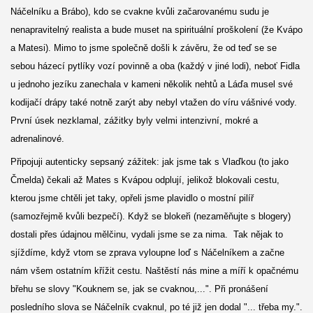
Náčelníku a Brábo), kdo se cvakne kvůli začarovanému sudu je
nenapravitelný realista a bude muset na spirituální proškolení (že Kvápo
a Matesi). Mimo to jsme společně došli k závěru, že od teď se se
sebou házecí pytlíky vozí povinně a oba (každý v jiné lodi), neboť Fidla
u jednoho jezíku zanechala v kameni několik nehtů a Láďa musel své
kodijačí drápy také notně zarýt aby nebyl vtažen do víru vášnivé vody.
První úsek nezklamal, zážitky byly velmi intenzivní, mokré a
adrenalinové.
Připojuji autenticky sepsaný zážitek: jak jsme tak s Vlaďkou (to jako
Čmelda) čekali až Mates s Kvápou odplují, jelikož blokovali cestu,
kterou jsme chtěli jet taky, opřeli jsme plavidlo o mostní pilíř
(samozřejmě kvůli bezpečí). Když se blokeři (nezaměňujte s blogery)
dostali přes údajnou mělčinu, vydali jsme se za nima. Tak nějak to
sjíždíme, když vtom se zprava vyloupne loď s Náčelníkem a začne
nám všem ostatním křížit cestu. Naštěstí nás mine a míří k opačnému
břehu se slovy "Kouknem se, jak se cvaknou,...". Při pronášení
posledního slova se Náčelník cvaknul, po té již jen dodal "... třeba my.".