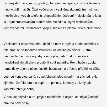
piči (myslím piva, rumu, griotky), fotografové, spáči, sušiči oblečení a
mnoho další havěti. Část večera byla vyplněna zkoumáním možností
mobilních chytrých telefonů, přeposíláním ústřední melodie „ša la la la
la“, synchronizovaným hraním této melodie a jinými technickými
vymoženostmi. Internetové spojení hlásilo že pršelo, prší a pršet bude.
Vzhledem k neustávajícímu dešti se nám z tepla a sucha nechtělo a
tak jsme se na tábořiště dokodrcali až dlouho po půlnoci. Petra
přemluvila část výpravy aby s ní popila, neboť takto zmrzlá a
nenaložená do alkoholu prostě jít spát nemůže. Řeka hučela zcela
romanticky a jen o něco hlasitěji bubnoval na střechu přístřešku déšť.
Letmou kontrolou pánů, co potřebovali před spaním na záchod, bylo
zjištěno, že řeka stále stoupá. .... pohoda, kameny zmizely, ale
kontrolní břeh je dobrý
V noci se objevilo auto, projelo tábořištěm a odjelo, asi nějaký noční
pták co neví co by ....