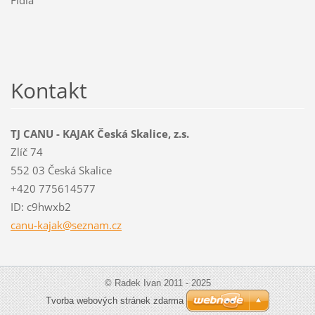
Fidla
Kontakt
TJ CANU - KAJAK Česká Skalice, z.s.
Zlíč 74
552 03 Česká Skalice
+420 775614577
ID: c9hwxb2
canu-kaj
ak@sezna
m.cz
© Radek Ivan 2011 - 2025
Tvorba webových stránek zdarma