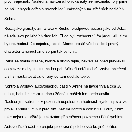
pivo, vaječňák. Následná navržená honička auty se nekonala, prý jsme
se báli lehkých odřenin nových lodí umístěných na střešních nosičích.
Sobota:
Rosa jako granáty, zima jako v Rusku, předpověď počasí jako od Joba,
nálada jako po lehčích drogách. Ti co byli rozhodnutí, že jedou jeli, ti co
byli rozhodnutí že nejedou, nejeli. Máme prostě všichni dost pevný
charakter a nenecháme se jen tak ovlivnit.
Řeka se tvářila krásně, bystře a skoro teple, někteří se hned převlékali
do plavek a chytili slinu na koupel. Někteří natáhli další vrstvu oblečení
a šli si nastartovat auto, aby se tam udělalo teplo.
Kontrola výpravy autovodáckou částí v Aníně na lávce trvala cca 20
minut, bohužel se za tu dobu žádná z našich lodí nedostavila.
Následným šetřením v pozdních odpoledních hodinách vyšlo najevo, že
projeli zhruba 5 minut před tím, než se kontrola dostavila. Fotky tudíž
také nejsou a příště je zakázáno překračovat povolenou říční rychlost.
Autovodácká část se projela pro krásné polohorské krajině, krátce