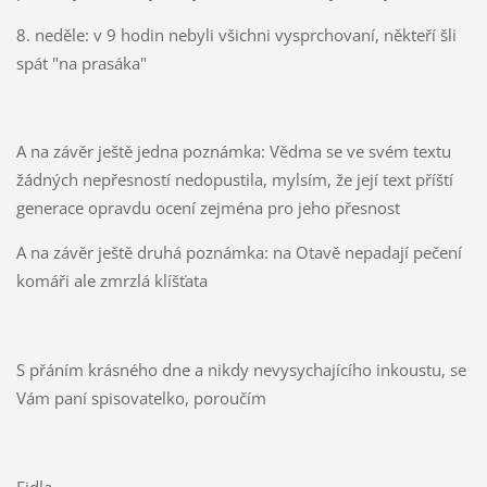
8. neděle: v 9 hodin nebyli všichni vysprchovaní, někteří šli
spát "na prasáka"
A na závěr ještě jedna poznámka: Vědma se ve svém textu
žádných nepřesností nedopustila, mylsím, že její text příští
generace opravdu ocení zejména pro jeho přesnost
A na závěr ještě druhá poznámka: na Otavě nepadají pečení
komáři ale zmrzlá klíšťata
S přáním krásného dne a nikdy nevysychajícího inkoustu, se
Vám paní spisovatelko, poroučím