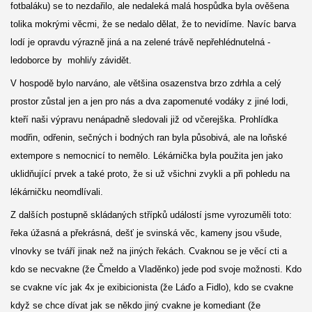
fotbaláku) se to nezdařilo, ale nedaleká malá hospůdka byla ověšena
tolika mokrými věcmi, že se nedalo dělat, že to nevidíme. Navíc barva
lodí je opravdu výrazně jiná a na zelené trávě nepřehlédnutelná -
ledoborce by mohli/y závidět.
V hospodě bylo narváno, ale většina osazenstva brzo zdrhla a celý
prostor zůstal jen a jen pro nás a dva zapomenuté vodáky z jiné lodi,
kteří naši výpravu nenápadně sledovali již od včerejška. Prohlídka
modřin, odřenin, sečných i bodných ran byla působivá, ale na loňské
extempore s nemocnicí to nemělo. Lékárnička byla použita jen jako
uklidňující prvek a také proto, že si už všichni zvykli a při pohledu na
lékárničku neomdlívali.
Z dalších postupně skládaných střípků událostí jsme vyrozuměli toto:
řeka úžasná a překrásná, dešť je svinská věc, kameny jsou všude,
vlnovky se tváří jinak než na jiných řekách. Cvaknou se je věcí cti a
kdo se necvakne (že Čmeldo a Vladěnko) jede pod svoje možnosti. Kdo
se cvakne víc jak 4x je exibicionista (že Láďo a Fidlo), kdo se cvakne
když se chce dívat jak se někdo jiný cvakne je komediant (že