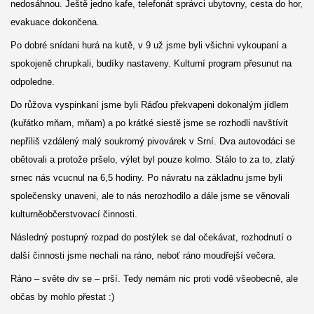
nedosáhnou. Ještě jedno kafe, telefonát správci ubytovny, cesta do hor,
evakuace dokončena.
Po dobré snídani hurá na kutě, v 9 už jsme byli všichni vykoupaní a
spokojeně chrupkali, budíky nastaveny. Kulturní program přesunut na
odpoledne.
Do růžova vyspinkaní jsme byli Ráďou překvapeni dokonalým jídlem
(kuřátko mňam, mňam) a po krátké siestě jsme se rozhodli navštívit
nepříliš vzdálený malý soukromý pivovárek v Srní. Dva autovodáci se
obětovali a protože pršelo, výlet byl pouze kolmo. Stálo to za to, zlatý
srnec nás vcucnul na 6,5 hodiny. Po návratu na základnu jsme byli
společensky unaveni, ale to nás nerozhodilo a dále jsme se věnovali
kulturněobčerstvovací činnosti.
Následný postupný rozpad do postýlek se dal očekávat, rozhodnutí o
další činnosti jsme nechali na ráno, neboť ráno moudřejší večera.
Ráno – světe div se – prší. Tedy nemám nic proti vodě všeobecně, ale
občas by mohlo přestat :)