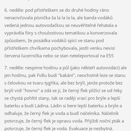
6. neděle: pod přístřeškem se do druhé hodiny ráno
nenacivčovala písnička ša la la la la, ale banda vodáků
vedená jednou autovodačkou se neuvěřitelně řehatala a
vyprávěla fóry s choulostivou tematikou a konverzovala
způsobem, že posádka vodáků spící ve stanu pod
přístřeškem chvilkama pochybovala, jestli venku nevisí
červená lucernička nebo se stan neteleportoval na E55
7. neděle: nespíme hodinu a půl (jako někteří autovodáci) ale
jen hodinu, pak Fidlu budí "kakání", neochotně leze se stanu
s čelovkou ve tvaru tygříka, ale bez brýlí, jenže protože bez
brýlí vidí "hovno" a zdá se jí, že černý flek plížící se od řeky
se chystá pohltit stany, tak se raději vrací pro brýle a lepší
baterku a budí Ládina. Ládin si bere lepší baterku a brýle a
odhaluje, že černý flek je voda a budí náčelníka. Náčelník
potvrzuje, že černý flek je opravu voda. Přijíždí noční pták a
potvrzuje, že černý flek je voda. Evakuace je nezbytná.