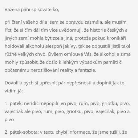
Vážená paní spisovatelko,
při čtení vašeho díla jsem se opravdu zasmála, ale musím
říct, že si čím dál tím více uvědomuji, že historie českých a
jiných zemí mohla být zcela jiná, protože pokud kronikáři
holdovali alkoholu alespoň jak Vy, tak se dopustili jistě také
růžně velkých chyb. Ovšem omlouvá Vás, že alkohol a zima
mohly způsobit, že došlo k lehkým výpadkům paměti či
občasnému nerozlišování reality a fantazie.
Dovolila bych si upřesnit pár nepřesností a doplnit jak to
vidím já:
1. pátek: neřidiči nepopili jen pivo, rum, pivo, griotku, pivo,
vaječňák ale pivo, rum, pivo, griotku, pivo, vaječňák, pivo a
pivo
2. pátek-sobota: v textu chybí informace, že jsme tušili, že