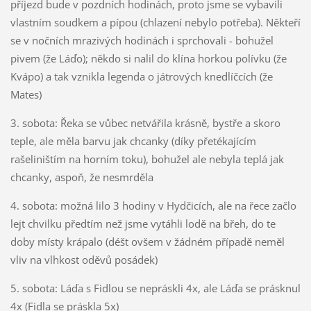
příjezd bude v pozdních hodinách, proto jsme se vybavili
vlastním soudkem a pípou (chlazení nebylo potřeba). Někteří
se v nočních mrazivých hodinách i sprchovali - bohužel
pivem (že Láďo); někdo si nalil do klína horkou polívku (že
Kvápo) a tak vznikla legenda o játrových knedlíčcích (že
Mates)
3. sobota: Řeka se vůbec netvářila krásně, bystře a skoro
teple, ale měla barvu jak chcanky (díky přetékajícím
rašeliništím na horním toku), bohužel ale nebyla teplá jak
chcanky, aspoň, že nesmrděla
4. sobota: možná lilo 3 hodiny v Hydčicích, ale na řece začlo
lejt chvilku předtím než jsme vytáhli lodě na břeh, do te
doby místy krápalo (déšt ovšem v žádném případě neměl
vliv na vlhkost oděvů posádek)
5. sobota: Láďa s Fidlou se nepráskli 4x, ale Láďa se prásknul
4x (Fidla se práskla 5x)