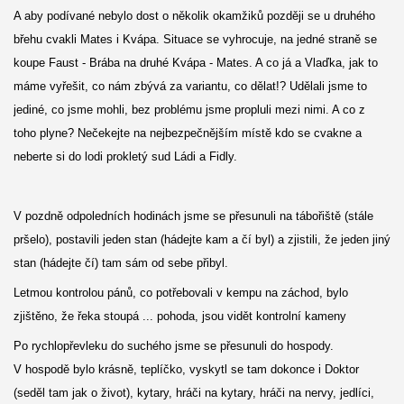
A aby podívané nebylo dost o několik okamžiků později se u druhého
břehu cvakli Mates i Kvápa. Situace se vyhrocuje, na jedné straně se
koupe Faust - Brába na druhé Kvápa - Mates. A co já a Vlaďka, jak to
máme vyřešit, co nám zbývá za variantu, co dělat!? Udělali jsme to
jediné, co jsme mohli, bez problému jsme propluli mezi nimi. A co z
toho plyne? Nečekejte na nejbezpečnějším místě kdo se cvakne a
neberte si do lodi prokletý sud Ládi a Fidly.
V pozdně odpoledních hodinách jsme se přesunuli na tábořiště (stále
pršelo), postavili jeden stan (hádejte kam a čí byl) a zjistili, že jeden jiný
stan (hádejte čí) tam sám od sebe přibyl.
Letmou kontrolou pánů, co potřebovali v kempu na záchod, bylo
zjištěno, že řeka stoupá ... pohoda, jsou vidět kontrolní kameny
Po rychlopřevleku do suchého jsme se přesunuli do hospody.
V hospodě bylo krásně, teplíčko, vyskytl se tam dokonce i Doktor
(seděl tam jak o život), kytary, hráči na kytary, hráči na nervy, jedlíci,