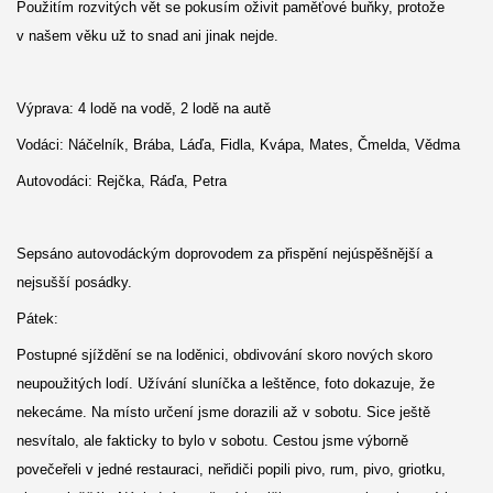
Použitím rozvitých vět se pokusím oživit paměťové buňky, protože
v našem věku už to snad ani jinak nejde.
Výprava: 4 lodě na vodě, 2 lodě na autě
Vodáci: Náčelník, Brába, Láďa, Fidla, Kvápa, Mates, Čmelda, Vědma
Autovodáci: Rejčka, Ráďa, Petra
Sepsáno autovodáckým doprovodem za přispění nejúspěšnější a
nejsušší posádky.
Pátek:
Postupné sjíždění se na loděnici, obdivování skoro nových skoro
neupoužitých lodí. Užívání sluníčka a leštěnce, foto dokazuje, že
nekecáme. Na místo určení jsme dorazili až v sobotu. Sice ještě
nesvítalo, ale fakticky to bylo v sobotu. Cestou jsme výborně
povečeřeli v jedné restauraci, neřidiči popili pivo, rum, pivo, griotku,