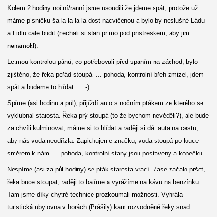
Kolem 2 hodiny noční/ranní jsme usoudili že jdeme spát, protože už
máme písničku ša la la la la dost nacvičenou a bylo by neslušné Láďu
a Fidlu dále budit (nechali si stan přímo pod přístřeškem, aby jim
nenamokl).
Letmou kontrolou pánů, co potřebovali před spaním na záchod, bylo
zjištěno, že řeka pořád stoupá. ... pohoda, kontrolní břeh zmizel, jdem
spát a budeme to hlídat ... :-)
Spíme (asi hodinu a půl), přijíždí auto s nočním ptákem ze kterého se
vyklubnal starosta. Řeka prý stoupá (to že bychom nevěděli?), ale bude
za chvíli kulminovat, máme si to hlídat a raději si dát auta na cestu,
aby nás voda neodřízla. Zapichujeme značku, voda stoupá po louce
směrem k nám .... pohoda, kontrolní stany jsou postaveny a kopečku.
Nespíme (asi za půl hodiny) se pták starosta vrací. Zase začalo pršet,
řeka bude stoupat, raději to balíme a vyrážíme na kávu na benzínku.
Tam jsme díky chytré technice prozkoumali možnosti. Vyhrála
turistická ubytovna v horách (Prášily) kam rozvodněné řeky snad