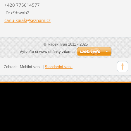
+420 775614577
ID: c9hwxb2
canu-kaj
ak@sezna
m.cz
© Radek Ivan 2011 - 2025
Vytvořte si www stránky zdarma!
Zobrazit:
Mobilní verzi
|
Standardní verzi