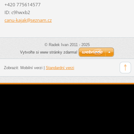
+420 775614577
ID: c9hwxb2
canu-kaj
ak@sezna
m.cz
© Radek Ivan 2011 - 2025
Vytvořte si www stránky zdarma!
Zobrazit:
Mobilní verzi
|
Standardní verzi